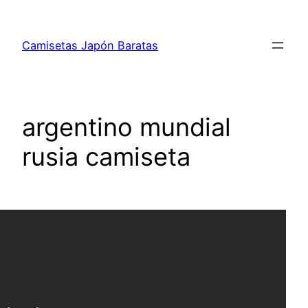
Saltar
al
Camisetas Japón Baratas
contenido
argentino mundial
rusia camiseta