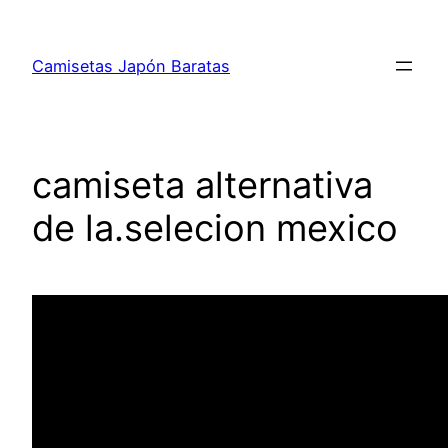
Saltar
al
Camisetas Japón Baratas
contenido
camiseta alternativa
de la.selecion mexico