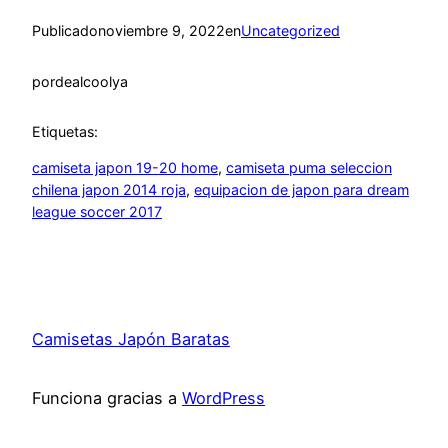
Publicado
noviembre 9, 2022
en
Uncategorized
por
dealcoolya
Etiquetas:
camiseta japon 19-20 home
, 
camiseta puma seleccion
chilena japon 2014 roja
, 
equipacion de japon para dream
league soccer 2017
Camisetas Japón Baratas
Funciona gracias a
WordPress