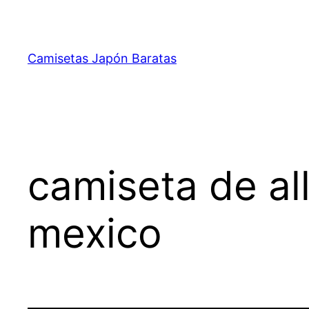
Saltar
al
contenido
Camisetas Japón Baratas
camiseta de al
mexico