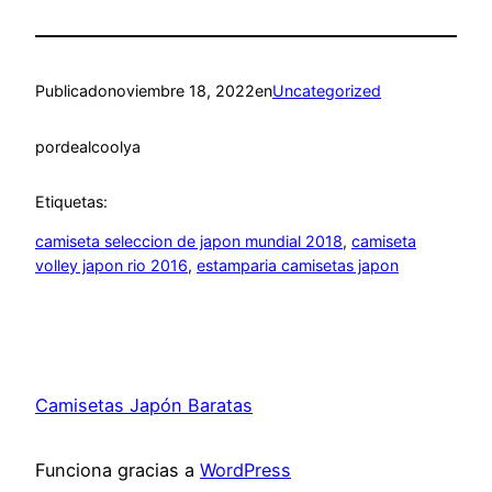
Publicado
noviembre 18, 2022
en
Uncategorized
por
dealcoolya
Etiquetas:
camiseta seleccion de japon mundial 2018
, 
camiseta
volley japon rio 2016
, 
estamparia camisetas japon
Camisetas Japón Baratas
Funciona gracias a
WordPress