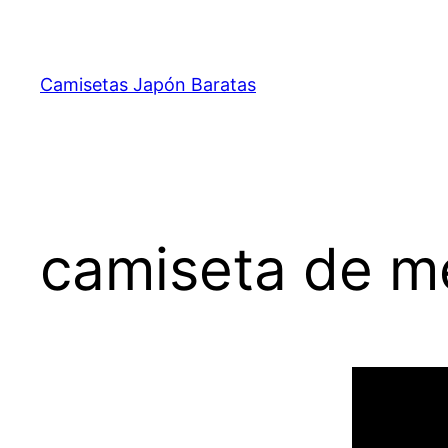
Saltar
al
contenido
Camisetas Japón Baratas
camiseta de me