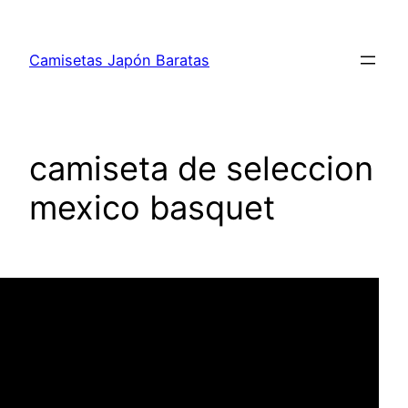
Saltar
al
Camisetas Japón Baratas
contenido
camiseta de seleccion
mexico basquet