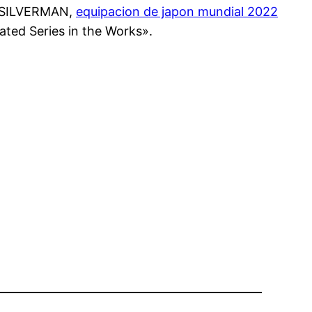
 ↑ SILVERMAN,
equipacion de japon mundial 2022
ted Series in the Works».