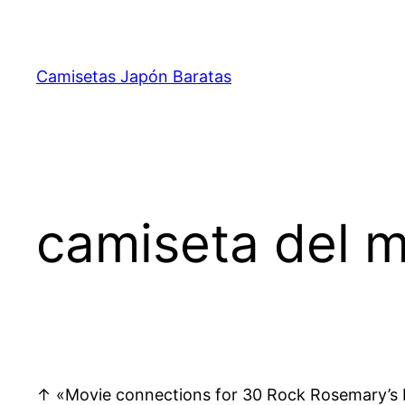
Saltar
al
contenido
Camisetas Japón Baratas
camiseta del m
↑ «Movie connections for 30 Rock Rosemary’s B