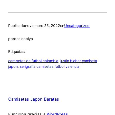
Publicado
noviembre 25, 2022
en
Uncategorized
por
dealcoolya
Etiquetas:
camisetas de futbol colombia
, 
justin bieber camiseta
japon
, 
serigrafia camisetas futbol valencia
Camisetas Japón Baratas
Funciona gracias a
WordPress