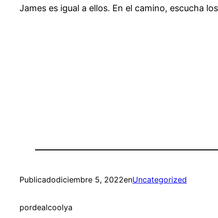
James es igual a ellos. En el camino, escucha lo
Publicado
diciembre 5, 2022
en
Uncategorized
por
dealcoolya