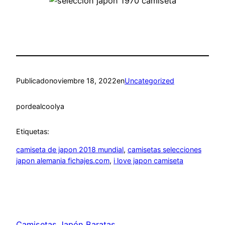
Publicado
noviembre 18, 2022
en
Uncategorized
por
dealcoolya
Etiquetas:
camiseta de japon 2018 mundial
, 
camisetas selecciones
japon alemania fichajes.com
, 
i love japon camiseta
Camisetas Japón Baratas