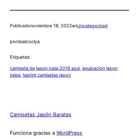
Publicado
noviembre 18, 2022
en
Uncategorized
por
dealcoolya
Etiquetas:
camiseta de japon rusia 2018 azul
, 
equipacion japon
bebe
, 
teprint camisetas japon
Camisetas Japón Baratas
Funciona gracias a
WordPress