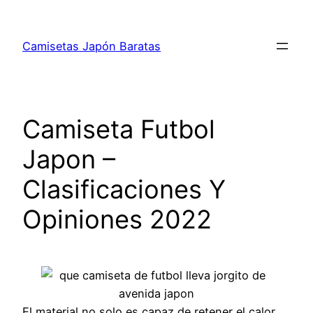
Saltar
al
Camisetas Japón Baratas
contenido
Camiseta Futbol
Japon –
Clasificaciones Y
Opiniones 2022
El material no solo es capaz de retener el calor