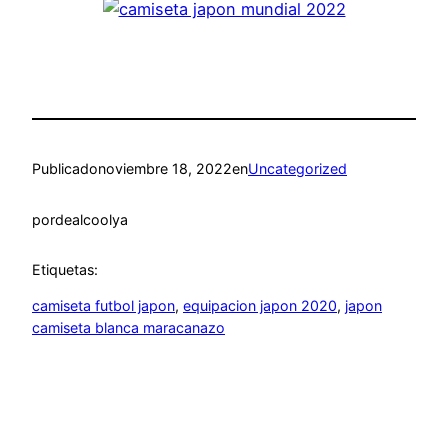
Publicado
noviembre 18, 2022
en
Uncategorized
por
dealcoolya
Etiquetas:
camiseta futbol japon
, 
equipacion japon 2020
, 
japon
camiseta blanca maracanazo