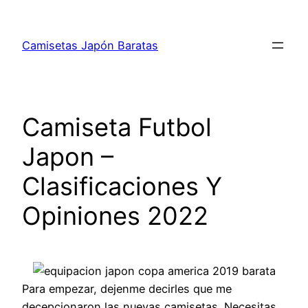
Saltar
al
Camisetas Japón Baratas
contenido
Camiseta Futbol
Japon –
Clasificaciones Y
Opiniones 2022
Para empezar, dejenme decirles que me
decepcionaron las nuevas camisetas. Necesitas