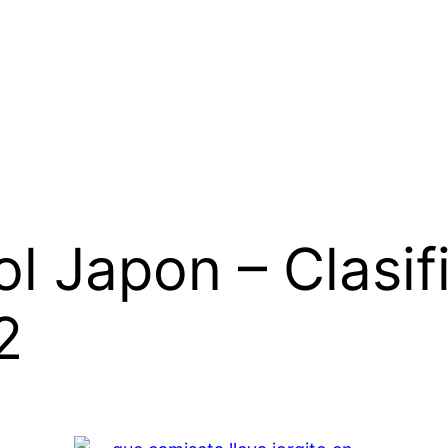
l Japon – Clasif
2