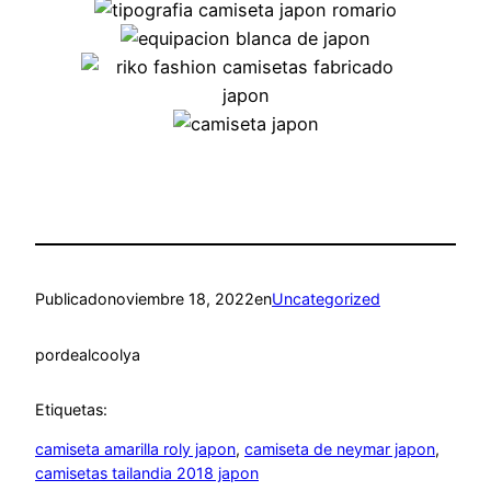
Publicado
noviembre 18, 2022
en
Uncategorized
por
dealcoolya
Etiquetas:
camiseta amarilla roly japon
, 
camiseta de neymar japon
, 
camisetas tailandia 2018 japon