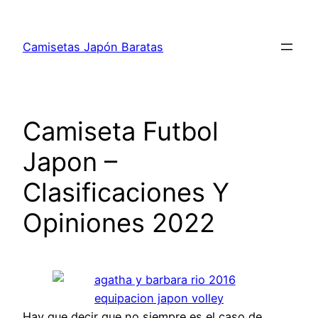
Saltar
al
Camisetas Japón Baratas
contenido
Camiseta Futbol
Japon –
Clasificaciones Y
Opiniones 2022
Hay que decir que no siempre es el caso de