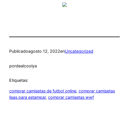
Publicado
agosto 12, 2022
en
Uncategorized
por
dealcoolya
Etiquetas:
comprar camisetas de futbol online
, 
comprar camisetas
lisas para estampar
, 
comprar camisetas wwf