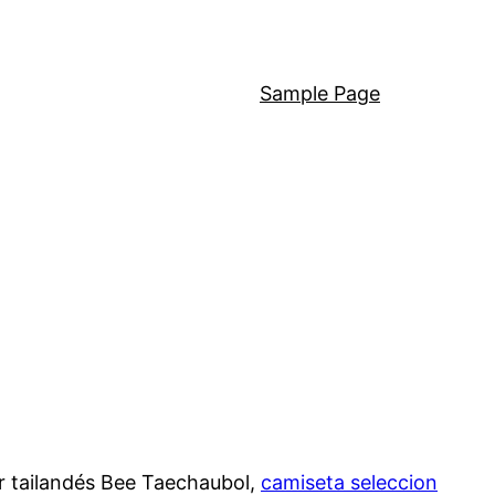
Sample Page
or tailandés Bee Taechaubol,
camiseta seleccion