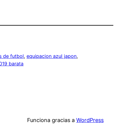
s de futbol
, 
equipacion azul japon
, 
019 barata
Funciona gracias a
WordPress