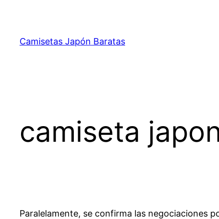
Saltar
al
contenido
Camisetas Japón Baratas
camiseta japo
Paralelamente, se confirma las negociaciones po