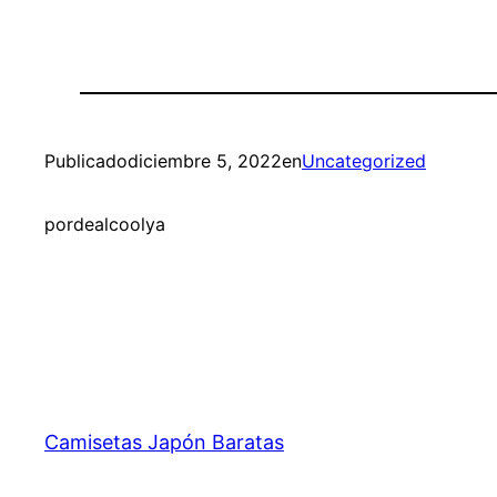
Publicado
diciembre 5, 2022
en
Uncategorized
por
dealcoolya
Camisetas Japón Baratas