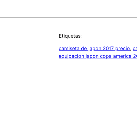
Etiquetas:
camiseta de japon 2017 precio
, 
c
equipacion japon copa america 2