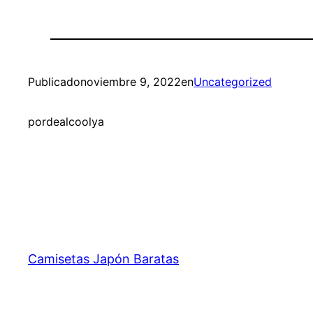
Publicado
noviembre 9, 2022
en
Uncategorized
por
dealcoolya
Camisetas Japón Baratas