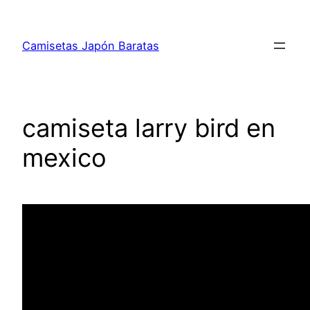
Saltar
al
Camisetas Japón Baratas
contenido
camiseta larry bird en
mexico