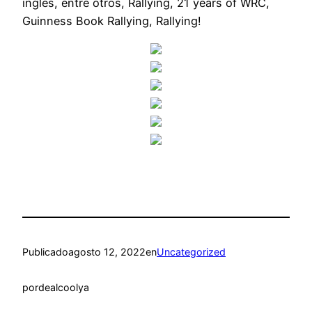
inglés, entre otros, Rallying, 21 years of WRC,
Guinness Book Rallying, Rallying!
Publicado
agosto 12, 2022
en
Uncategorized
por
dealcoolya