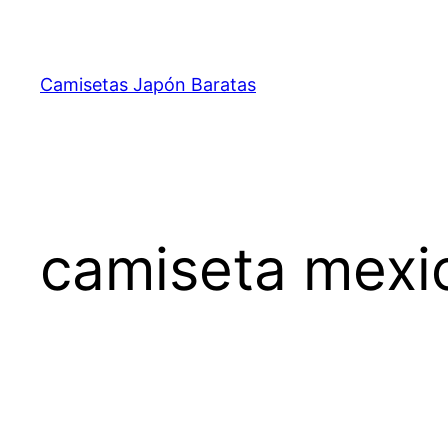
Saltar
al
contenido
Camisetas Japón Baratas
camiseta mexi