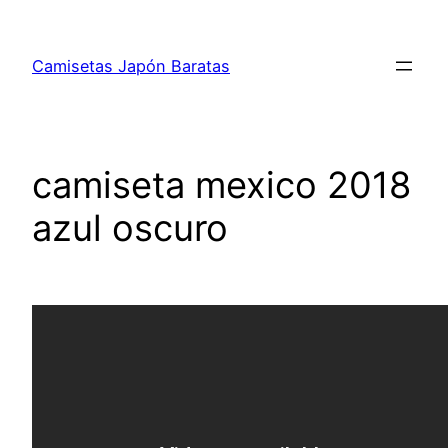
Saltar
al
Camisetas Japón Baratas
contenido
camiseta mexico 2018
azul oscuro