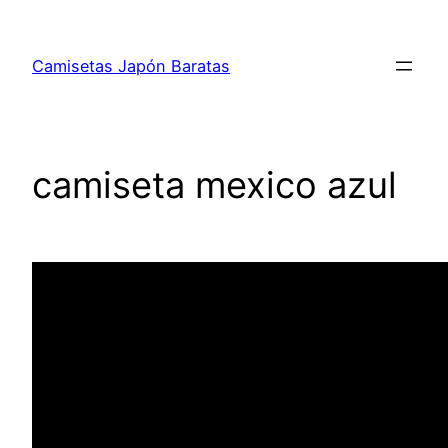
Saltar
al
Camisetas Japón Baratas
contenido
camiseta mexico azul