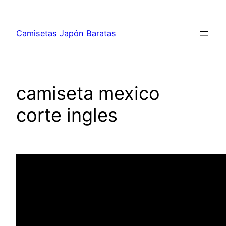
Saltar
al
Camisetas Japón Baratas
contenido
camiseta mexico
corte ingles