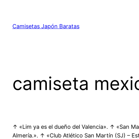
Saltar
al
contenido
Camisetas Japón Baratas
camiseta mexi
↑ «Lim ya es el dueño del Valencia». ↑ «San Ma
Almería.». ↑ «Club Atlético San Martín (SJ) – Es