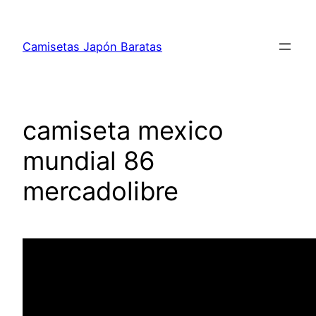
Saltar
al
Camisetas Japón Baratas
contenido
camiseta mexico
mundial 86
mercadolibre