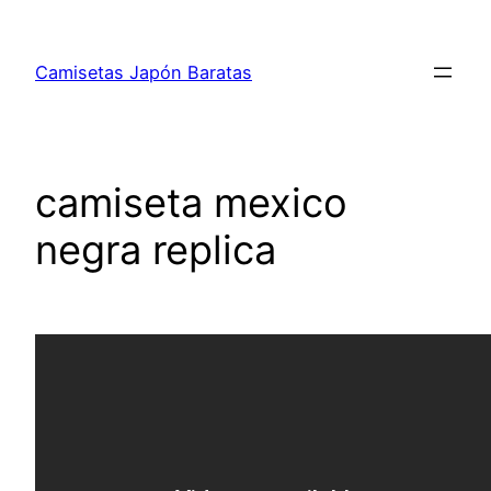
Saltar
al
Camisetas Japón Baratas
contenido
camiseta mexico
negra replica