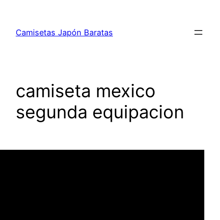
Saltar
al
Camisetas Japón Baratas
contenido
camiseta mexico
segunda equipacion