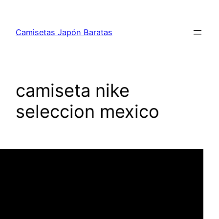
Saltar
al
Camisetas Japón Baratas
contenido
camiseta nike
seleccion mexico