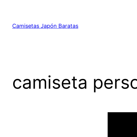
Saltar
al
contenido
Camisetas Japón Baratas
camiseta pers