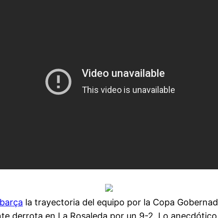
 barça
la trayectoria del equipo por la Copa Gobernado
te derrota en La Rosaleda por un 9-2. Lo anecdótico 