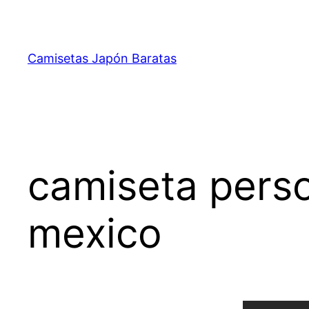
Saltar
al
contenido
Camisetas Japón Baratas
camiseta perso
mexico