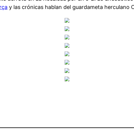
rça
y las crónicas hablan del guardameta herculano 