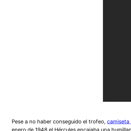
Pese a no haber conseguido el trofeo,
camiseta
enero de 1948 el Hércules encajaba una humillan