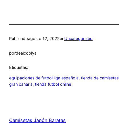
Publicado
agosto 12, 2022
en
Uncategorized
por
dealcoolya
Etiquetas:
equipaciones de futbol liga española
, 
tienda de camisetas
gran canaria
, 
tienda futbol online
Camisetas Japón Baratas