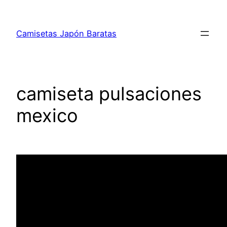
Saltar
al
Camisetas Japón Baratas
contenido
camiseta pulsaciones
mexico