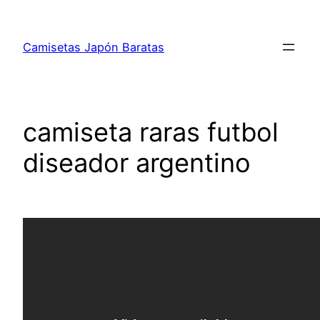
Saltar
al
Camisetas Japón Baratas
contenido
camiseta raras futbol
diseador argentino