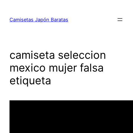
Saltar
al
Camisetas Japón Baratas
contenido
camiseta seleccion
mexico mujer falsa
etiqueta