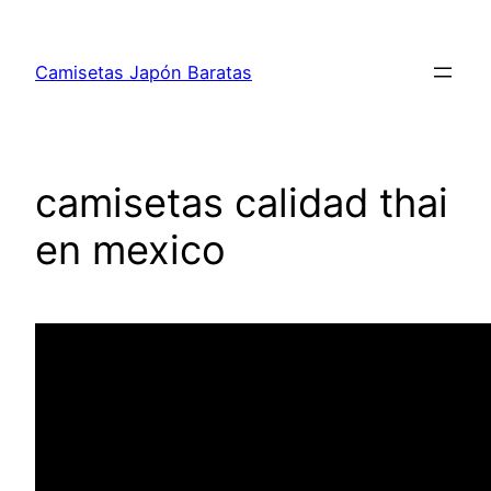
Saltar
al
Camisetas Japón Baratas
contenido
camisetas calidad thai
en mexico