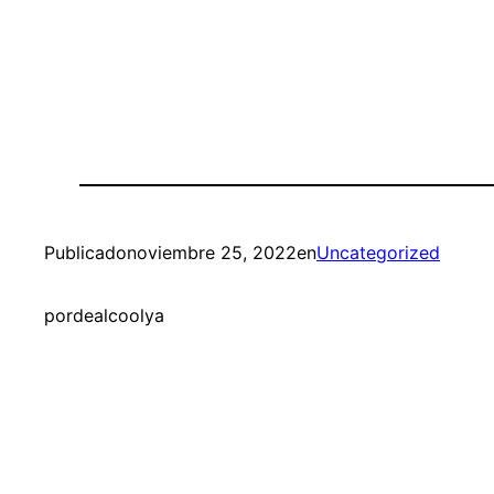
Publicado
noviembre 25, 2022
en
Uncategorized
por
dealcoolya