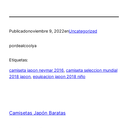
Publicado
noviembre 9, 2022
en
Uncategorized
por
dealcoolya
Etiquetas:
camiseta japon neymar 2016
, 
camiseta seleccion mundial
2018 japon
, 
equipacion japon 2018 niño
Camisetas Japón Baratas