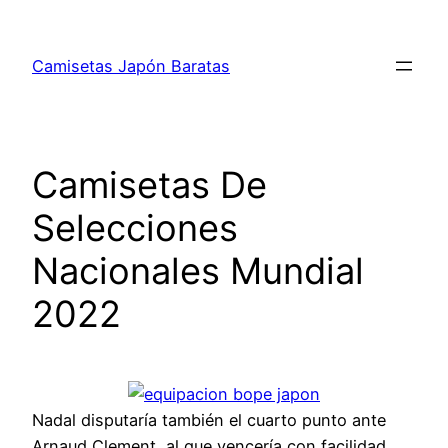
Saltar
al
Camisetas Japón Baratas
contenido
Camisetas De
Selecciones
Nacionales Mundial
2022
Nadal disputaría también el cuarto punto ante
Arnaud Clement, al que vencería con facilidad