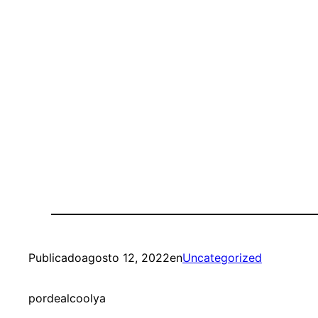
Publicado
agosto 12, 2022
en
Uncategorized
por
dealcoolya