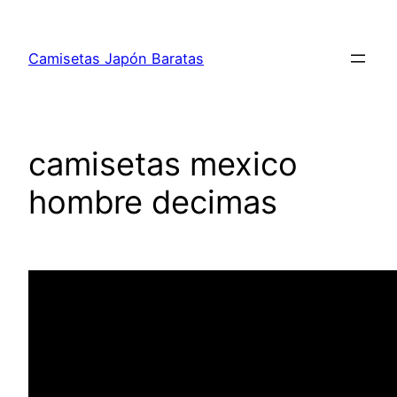
Saltar
al
Camisetas Japón Baratas
contenido
camisetas mexico
hombre decimas