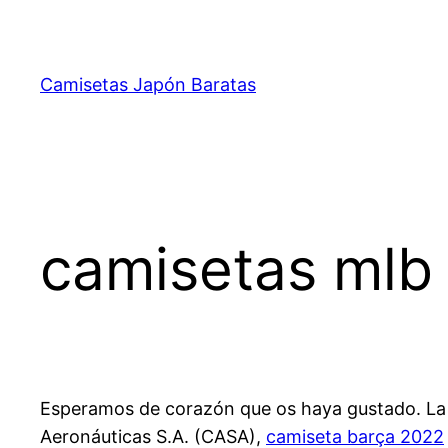
Saltar
al
contenido
Camisetas Japón Baratas
camisetas mlb
Esperamos de corazón que os haya gustado. La pu
Aeronáuticas S.A. (CASA),
camiseta barça 2022