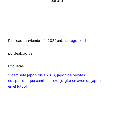
Publicado
noviembre 4, 2022
en
Uncategorized
por
dealcoolya
Etiquetas:
2 camiseta japon rusia 2018
, 
japon de pelotas
equipacion
, 
que camiseta lleva jorgito en avenida japon
en el futbol