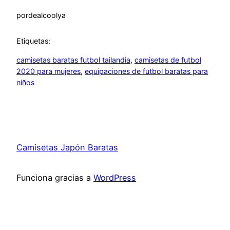
por
dealcoolya
Etiquetas:
camisetas baratas futbol tailandia
, 
camisetas de futbol
2020 para mujeres
, 
equipaciones de futbol baratas para
niños
Camisetas Japón Baratas
Funciona gracias a
WordPress