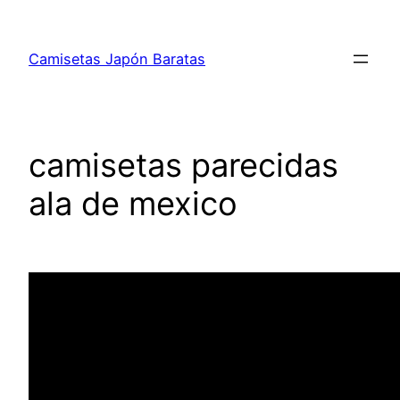
Saltar
al
Camisetas Japón Baratas
contenido
camisetas parecidas
ala de mexico