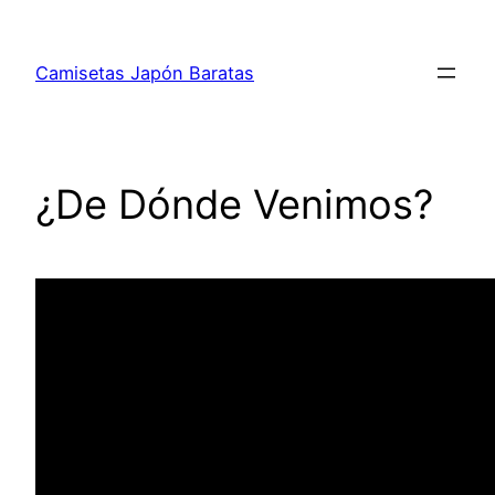
Saltar
al
Camisetas Japón Baratas
contenido
¿De Dónde Venimos?