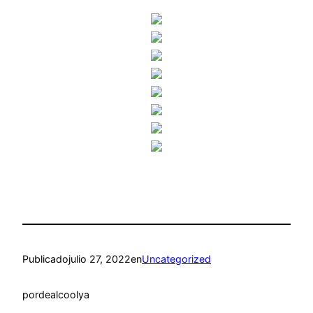
Publicado
julio 27, 2022
en
Uncategorized
por
dealcoolya