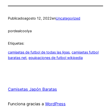
Publicado
agosto 12, 2022
en
Uncategorized
por
dealcoolya
Etiquetas:
camisetas de futbol de todas las ligas
, 
camisetas futbol
baratas net
, 
equipaciones de futbol wikipedia
Camisetas Japón Baratas
Funciona gracias a
WordPress