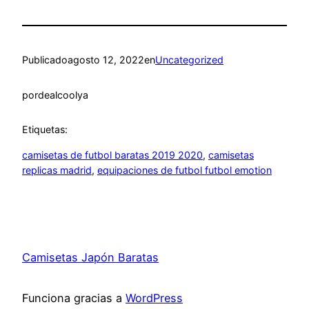
Publicado
agosto 12, 2022
en
Uncategorized
por
dealcoolya
Etiquetas:
camisetas de futbol baratas 2019 2020
, 
camisetas
replicas madrid
, 
equipaciones de futbol futbol emotion
Camisetas Japón Baratas
Funciona gracias a
WordPress