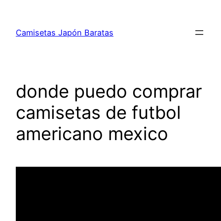
Saltar
al
Camisetas Japón Baratas
contenido
donde puedo comprar
camisetas de futbol
americano mexico