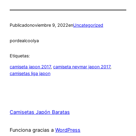
Publicado
noviembre 9, 2022
en
Uncategorized
por
dealcoolya
Etiquetas:
camiseta japon 2017
, 
camiseta neymar japon 2017
, 
camisetas liga japon
Camisetas Japón Baratas
Funciona gracias a
WordPress