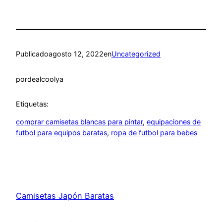
Publicado
agosto 12, 2022
en
Uncategorized
por
dealcoolya
Etiquetas:
comprar camisetas blancas para pintar
, 
equipaciones de
futbol para equipos baratas
, 
ropa de futbol para bebes
Camisetas Japón Baratas