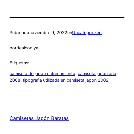
Publicado
noviembre 9, 2022
en
Uncategorized
por
dealcoolya
Etiquetas:
camiseta de japon entrenamiento
, 
camiseta japon año
2008
, 
tipografia utilizada en camiseta japon 2002
Camisetas Japón Baratas