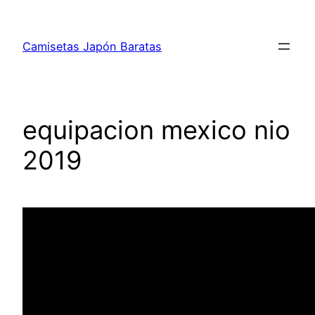
Saltar
al
Camisetas Japón Baratas
contenido
equipacion mexico nio
2019